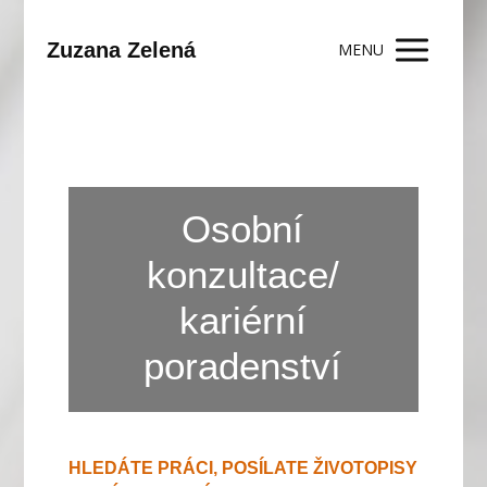
Zuzana Zelená
MENU
Osobní
konzultace/
kariérní
poradenství
HLEDÁTE PRÁCI, POSÍLATE ŽIVOTOPISY