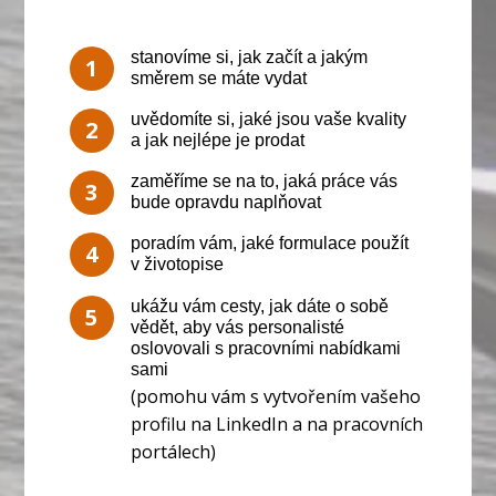
stanovíme si, jak začít a jakým
1
směrem se máte vydat
uvědomíte si, jaké jsou vaše kvality
2
a jak nejlépe je prodat
zaměříme se na to, jaká práce vás
3
bude opravdu naplňovat
poradím vám, jaké formulace použít
4
v životopise
ukážu vám cesty, jak dáte o sobě
5
vědět, aby vás personalisté
oslovovali s pracovními nabídkami
sami
(pomohu vám s vytvořením vašeho
profilu na LinkedIn a na pracovních
portálech)