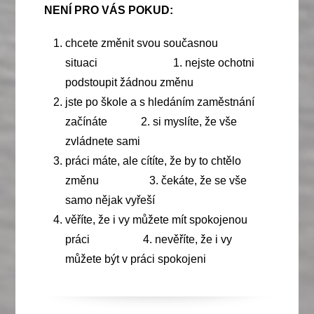
NENÍ PRO VÁS POKUD:
chcete změnit svou současnou
situaci 1. nejste ochotni
podstoupit žádnou změnu
jste po škole a s hledáním zaměstnání
začínáte 2. si myslíte, že vše
zvládnete sami
práci máte, ale cítíte, že by to chtělo
změnu 3. čekáte, že se vše
samo nějak vyřeší
věříte, že i vy můžete mít spokojenou
práci 4. nevěříte, že i vy
můžete být v práci spokojeni