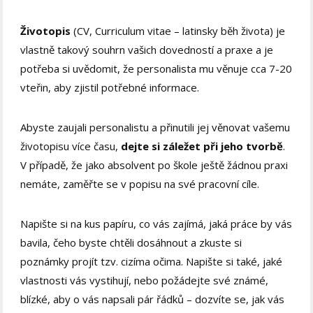
Životopis
(CV, Curriculum vitae – latinsky běh života) je
vlastně takový souhrn vašich dovedností a praxe a je
potřeba si uvědomit, že personalista mu věnuje cca 7-20
vteřin, aby zjistil potřebné informace.
Abyste zaujali personalistu a přinutili jej věnovat vašemu
životopisu více času,
dejte si záležet při jeho tvorbě
.
V případě, že jako absolvent po škole ještě žádnou praxi
nemáte, zaměřte se v popisu na své pracovní cíle.
Napište si na kus papíru, co vás zajímá, jaká práce by vás
bavila, čeho byste chtěli dosáhnout a zkuste si
poznámky projít tzv. cizíma očima. Napište si také, jaké
vlastnosti vás vystihují, nebo požádejte své známé,
blízké, aby o vás napsali pár řádků – dozvíte se, jak vás