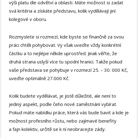
výši platu dle odvětví a oblasti. Máte možnost si zadat
svá kritéria a získáte představu, kolik vydělávají jiní
kolegové v oboru.
Rozmyslete si rozmezí, kde byste se finančně za svou
práci chtěli pohybovat. Vy však uveďte vždy konkrétní
částku a to nejlépe někde uprostřed. Jinak věřte, že
druhá strana uslyší více tu spodní hranici. Takže pokud
vaše představa se pohybuje v rozmezí 25. – 30. 000 Kč,
uveďte optimálně 27.000 Kč.
Kolik budete vydělávat, je jistě důležité, ale není to
jediný aspekt, podle čeho nové zaměstnání vybírat.
Pokud máte nabídku práce, která vás bude bavit a kde je
možnost profesního růstu, nebo zajímavé benefity
a fajn kolektiv, určitě se k ní neobracejte zády.