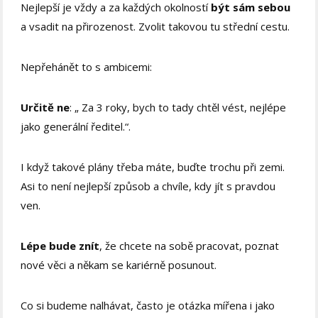
Nejlepší je vždy a za každých okolností
být sám sebou
a vsadit na přirozenost. Zvolit takovou tu střední cestu.
Nepřehánět to s ambicemi:
Určitě ne
: „ Za 3 roky, bych to tady chtěl vést, nejlépe
jako generální ředitel.“.
I když takové plány třeba máte, buďte trochu při zemi.
Asi to není nejlepší způsob a chvíle, kdy jít s pravdou
ven.
Lépe bude znít
, že chcete na sobě pracovat, poznat
nové věci a někam se kariérně posunout.
Co si budeme nalhávat, často je otázka mířena i jako