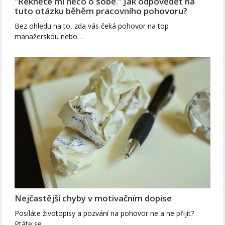
"Řekněte mi něco o sobě." Jak odpovědět na
tuto otázku běhěm pracovního pohovoru?
Bez ohledu na to, zda vás čeká pohovor na top
manažerskou nebo…
Nejčastější chyby v motivačním dopise
Posíláte životopisy a pozvání na pohovor ne a ne přijít?
Ptáte se…